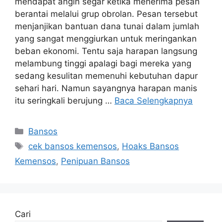
mendapat angin segar ketika menerima pesan
berantai melalui grup obrolan. Pesan tersebut
menjanjikan bantuan dana tunai dalam jumlah
yang sangat menggiurkan untuk meringankan
beban ekonomi. Tentu saja harapan langsung
melambung tinggi apalagi bagi mereka yang
sedang kesulitan memenuhi kebutuhan dapur
sehari hari. Namun sayangnya harapan manis
itu seringkali berujung …
Baca Selengkapnya
Kategori
Bansos
Tag
cek bansos kemensos
,
Hoaks Bansos
Kemensos
,
Penipuan Bansos
Cari