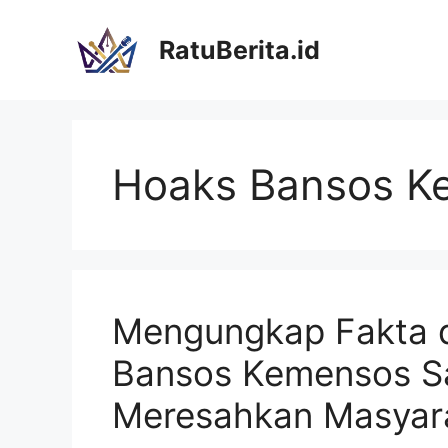
Langsung
ke
RatuBerita.id
isi
Hoaks Bansos K
Mengungkap Fakta 
Bansos Kemensos Sa
Meresahkan Masyar