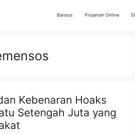
Bansos
Pinjaman Online
E
emensos
dan Kebenaran Hoaks
tu Setengah Juta yang
akat