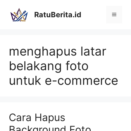
Langsung
ke
RatuBerita.id
Menu
isi
menghapus latar
belakang foto
untuk e-commerce
Cara Hapus
Background Foto