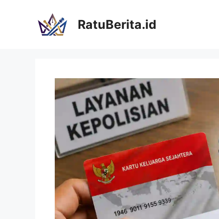
Langsung
ke
RatuBerita.id
isi