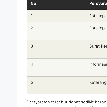
No
Persyar
1
Fotokopi
2
Fotokopi
3
Surat Pe
4
Informas
5
Keterang
Persyaratan tersebut dapat sedikit berb