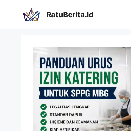
Langsung
ke
RatuBerita.id
isi