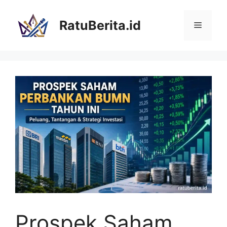
Langsung
ke
RatuBerita.id
Menu
isi
Prospek Saham