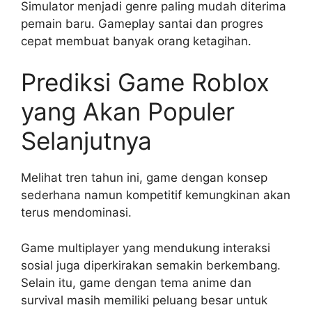
Simulator menjadi genre paling mudah diterima
pemain baru. Gameplay santai dan progres
cepat membuat banyak orang ketagihan.
Prediksi Game Roblox
yang Akan Populer
Selanjutnya
Melihat tren tahun ini, game dengan konsep
sederhana namun kompetitif kemungkinan akan
terus mendominasi.
Game multiplayer yang mendukung interaksi
sosial juga diperkirakan semakin berkembang.
Selain itu, game dengan tema anime dan
survival masih memiliki peluang besar untuk