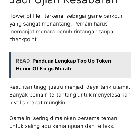
Tower of Hell terkenal sebagai game parkour
yang sangat menantang. Pemain harus
memanjat menara penuh rintangan tanpa
checkpoint.
READ
Panduan Lengkap Top Up Token
Honor Of Kings Murah
Kesulitan tinggi justru menjadi daya tarik utama.
Banyak pemain tertantang untuk menyelesaikan
level secepat mungkin.
Game ini sering dimainkan bersama teman
untuk saling adu kemampuan dan refleks.