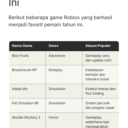
Ini
Berikut beberapa game Roblox yang berhasil
menjadi favorit pemain tahun ini.
Nama Game
Genre
Alasan Populer
Blox Fruits
Adventure
Gameplay seru
dan update rutin
Brookhaven RP
Roleplay
Kebebasan
bermain dan
interaksi sosial
Adopt Me
Simulation
Koleksi hewan dan
fitur trading
Pet Simulator 99
Simulation
Sistem pet unik
dan progres cepat
Murder Mystery 2
Horror
Gameplay
sederhana tapi
menegangkan