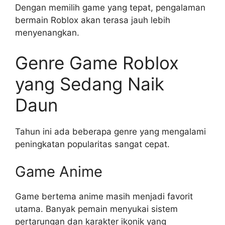
Dengan memilih game yang tepat, pengalaman
bermain Roblox akan terasa jauh lebih
menyenangkan.
Genre Game Roblox
yang Sedang Naik
Daun
Tahun ini ada beberapa genre yang mengalami
peningkatan popularitas sangat cepat.
Game Anime
Game bertema anime masih menjadi favorit
utama. Banyak pemain menyukai sistem
pertarungan dan karakter ikonik yang