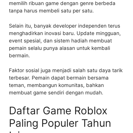
memilih ribuan game dengan genre berbeda
tanpa harus membeli satu per satu.
Selain itu, banyak developer independen terus
menghadirkan inovasi baru. Update mingguan,
event spesial, dan sistem hadiah membuat
pemain selalu punya alasan untuk kembali
bermain.
Faktor sosial juga menjadi salah satu daya tarik
terbesar. Pemain dapat bermain bersama
teman, membangun komunitas, bahkan
membuat game sendiri dengan mudah.
Daftar Game Roblox
Paling Populer Tahun