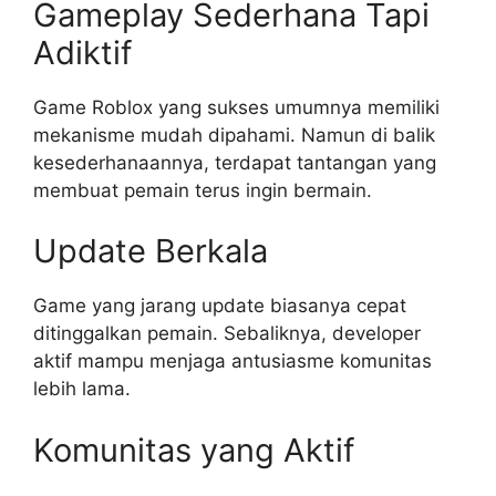
Gameplay Sederhana Tapi
Adiktif
Game Roblox yang sukses umumnya memiliki
mekanisme mudah dipahami. Namun di balik
kesederhanaannya, terdapat tantangan yang
membuat pemain terus ingin bermain.
Update Berkala
Game yang jarang update biasanya cepat
ditinggalkan pemain. Sebaliknya, developer
aktif mampu menjaga antusiasme komunitas
lebih lama.
Komunitas yang Aktif