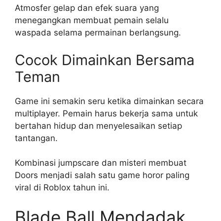
Atmosfer gelap dan efek suara yang
menegangkan membuat pemain selalu
waspada selama permainan berlangsung.
Cocok Dimainkan Bersama
Teman
Game ini semakin seru ketika dimainkan secara
multiplayer. Pemain harus bekerja sama untuk
bertahan hidup dan menyelesaikan setiap
tantangan.
Kombinasi jumpscare dan misteri membuat
Doors menjadi salah satu game horor paling
viral di Roblox tahun ini.
Blade Ball Mendadak