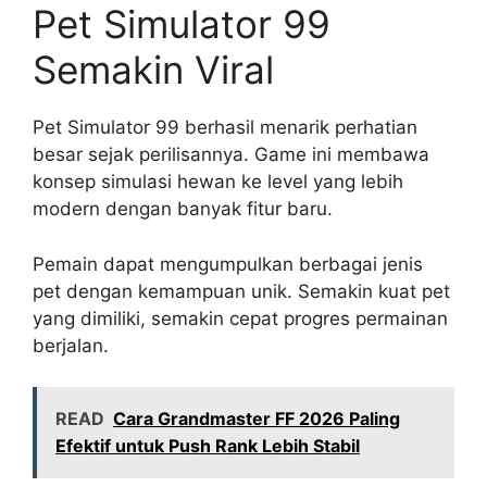
Pet Simulator 99
Semakin Viral
Pet Simulator 99 berhasil menarik perhatian
besar sejak perilisannya. Game ini membawa
konsep simulasi hewan ke level yang lebih
modern dengan banyak fitur baru.
Pemain dapat mengumpulkan berbagai jenis
pet dengan kemampuan unik. Semakin kuat pet
yang dimiliki, semakin cepat progres permainan
berjalan.
READ
Cara Grandmaster FF 2026 Paling
Efektif untuk Push Rank Lebih Stabil