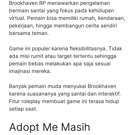
Brookhaven RP menawarkan pengalaman
bermain santai yang fokus pada kehidupan
virtual. Pemain bisa memiliki rumah, kendaraan,
pekerjaan, hingga membangun cerita sendiri
bersama teman.
Game ini populer karena fleksibilitasnya. Tidak
ada misi rumit atau target tertentu sehingga
pemain bebas melakukan apa saja sesuai
imajinasi mereka.
Banyak pemain muda menyukai Brookhaven
karena suasananya yang santai dan interaktif.
Fitur roleplay membuat game ini terasa hidup
setiap saat.
Adopt Me Masih