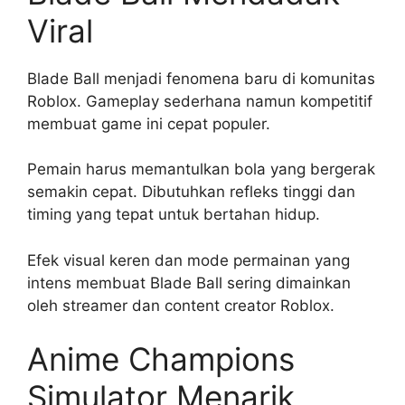
Viral
Blade Ball menjadi fenomena baru di komunitas
Roblox. Gameplay sederhana namun kompetitif
membuat game ini cepat populer.
Pemain harus memantulkan bola yang bergerak
semakin cepat. Dibutuhkan refleks tinggi dan
timing yang tepat untuk bertahan hidup.
Efek visual keren dan mode permainan yang
intens membuat Blade Ball sering dimainkan
oleh streamer dan content creator Roblox.
Anime Champions
Simulator Menarik