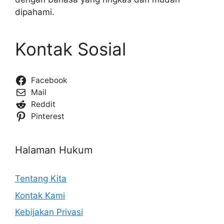
dipahami.
Kontak Sosial
Facebook
Mail
Reddit
Pinterest
Halaman Hukum
Tentang Kita
Kontak Kami
Kebijakan Privasi