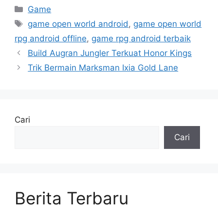
Kategori
Game
Tag
game open world android
,
game open world
rpg android offline
,
game rpg android terbaik
Build Augran Jungler Terkuat Honor Kings
Trik Bermain Marksman Ixia Gold Lane
Cari
Cari
Berita Terbaru