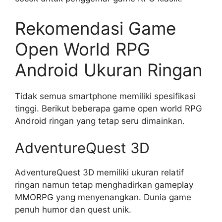
Rekomendasi Game
Open World RPG
Android Ukuran Ringan
Tidak semua smartphone memiliki spesifikasi
tinggi. Berikut beberapa game open world RPG
Android ringan yang tetap seru dimainkan.
AdventureQuest 3D
AdventureQuest 3D memiliki ukuran relatif
ringan namun tetap menghadirkan gameplay
MMORPG yang menyenangkan. Dunia game
penuh humor dan quest unik.