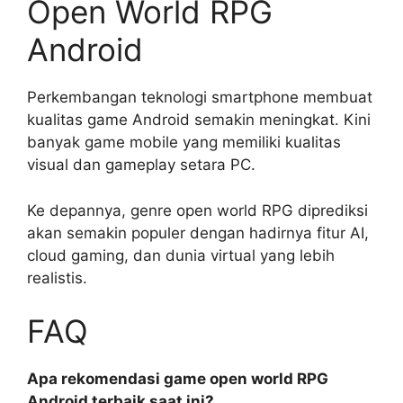
Open World RPG
Android
Perkembangan teknologi smartphone membuat
kualitas game Android semakin meningkat. Kini
banyak game mobile yang memiliki kualitas
visual dan gameplay setara PC.
Ke depannya, genre open world RPG diprediksi
akan semakin populer dengan hadirnya fitur AI,
cloud gaming, dan dunia virtual yang lebih
realistis.
FAQ
Apa rekomendasi game open world RPG
Android terbaik saat ini?