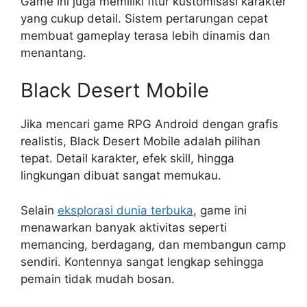
Game ini juga memiliki fitur kustomisasi karakter
yang cukup detail. Sistem pertarungan cepat
membuat gameplay terasa lebih dinamis dan
menantang.
Black Desert Mobile
Jika mencari game RPG Android dengan grafis
realistis, Black Desert Mobile adalah pilihan
tepat. Detail karakter, efek skill, hingga
lingkungan dibuat sangat memukau.
Selain
eksplorasi dunia terbuka
, game ini
menawarkan banyak aktivitas seperti
memancing, berdagang, dan membangun camp
sendiri. Kontennya sangat lengkap sehingga
pemain tidak mudah bosan.