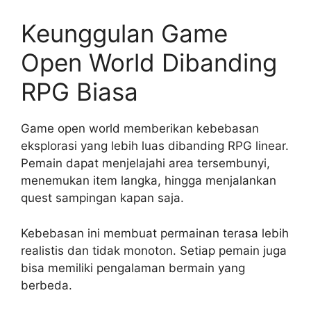
Keunggulan Game
Open World Dibanding
RPG Biasa
Game open world memberikan kebebasan
eksplorasi yang lebih luas dibanding RPG linear.
Pemain dapat menjelajahi area tersembunyi,
menemukan item langka, hingga menjalankan
quest sampingan kapan saja.
Kebebasan ini membuat permainan terasa lebih
realistis dan tidak monoton. Setiap pemain juga
bisa memiliki pengalaman bermain yang
berbeda.