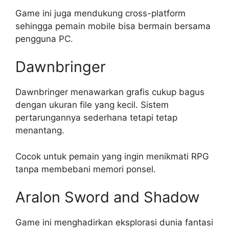
Game ini juga mendukung cross-platform
sehingga pemain mobile bisa bermain bersama
pengguna PC.
Dawnbringer
Dawnbringer menawarkan grafis cukup bagus
dengan ukuran file yang kecil. Sistem
pertarungannya sederhana tetapi tetap
menantang.
Cocok untuk pemain yang ingin menikmati RPG
tanpa membebani memori ponsel.
Aralon Sword and Shadow
Game ini menghadirkan eksplorasi dunia fantasi