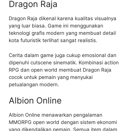
Dragon Raja
Dragon Raja dikenal karena kualitas visualnya
yang luar biasa. Game ini menggunakan
teknologi grafis modern yang membuat detail
kota futuristik terlihat sangat realistis.
Cerita dalam game juga cukup emosional dan
dipenuhi cutscene sinematik. Kombinasi action
RPG dan open world membuat Dragon Raja
cocok untuk pemain yang menyukai
petualangan modern.
Albion Online
Albion Online menawarkan pengalaman
MMORPG open world dengan sistem ekonomi
yang dikendalikan pemain. Semua item dalam