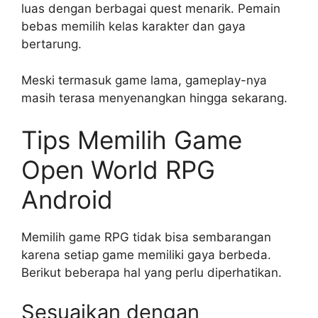
luas dengan berbagai quest menarik. Pemain
bebas memilih kelas karakter dan gaya
bertarung.
Meski termasuk game lama, gameplay-nya
masih terasa menyenangkan hingga sekarang.
Tips Memilih Game
Open World RPG
Android
Memilih game RPG tidak bisa sembarangan
karena setiap game memiliki gaya berbeda.
Berikut beberapa hal yang perlu diperhatikan.
Sesuaikan dengan