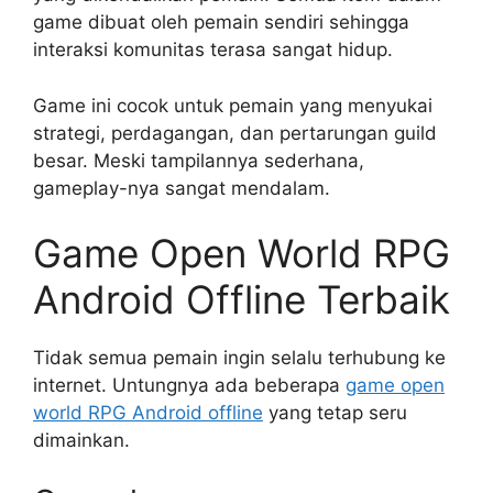
game dibuat oleh pemain sendiri sehingga
interaksi komunitas terasa sangat hidup.
Game ini cocok untuk pemain yang menyukai
strategi, perdagangan, dan pertarungan guild
besar. Meski tampilannya sederhana,
gameplay-nya sangat mendalam.
Game Open World RPG
Android Offline Terbaik
Tidak semua pemain ingin selalu terhubung ke
internet. Untungnya ada beberapa
game open
world RPG Android offline
yang tetap seru
dimainkan.