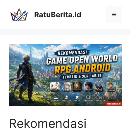
Langsung
ke
RatuBerita.id
Menu
isi
Rekomendasi