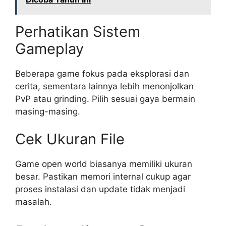
Perhatikan Sistem
Gameplay
Beberapa game fokus pada eksplorasi dan
cerita, sementara lainnya lebih menonjolkan
PvP atau grinding. Pilih sesuai gaya bermain
masing-masing.
Cek Ukuran File
Game open world biasanya memiliki ukuran
besar. Pastikan memori internal cukup agar
proses instalasi dan update tidak menjadi
masalah.