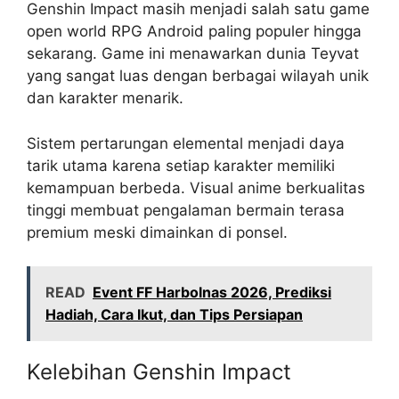
Genshin Impact masih menjadi salah satu game
open world RPG Android paling populer hingga
sekarang. Game ini menawarkan dunia Teyvat
yang sangat luas dengan berbagai wilayah unik
dan karakter menarik.
Sistem pertarungan elemental menjadi daya
tarik utama karena setiap karakter memiliki
kemampuan berbeda. Visual anime berkualitas
tinggi membuat pengalaman bermain terasa
premium meski dimainkan di ponsel.
READ
Event FF Harbolnas 2026, Prediksi
Hadiah, Cara Ikut, dan Tips Persiapan
Kelebihan Genshin Impact