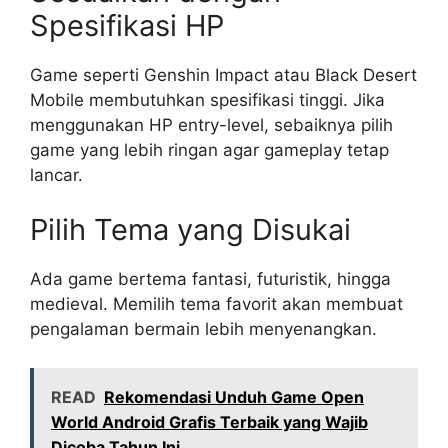
Spesifikasi HP
Game seperti Genshin Impact atau Black Desert
Mobile membutuhkan spesifikasi tinggi. Jika
menggunakan HP entry-level, sebaiknya pilih
game yang lebih ringan agar gameplay tetap
lancar.
Pilih Tema yang Disukai
Ada game bertema fantasi, futuristik, hingga
medieval. Memilih tema favorit akan membuat
pengalaman bermain lebih menyenangkan.
READ
Rekomendasi Unduh Game Open
World Android Grafis Terbaik yang Wajib
Dicoba Tahun Ini