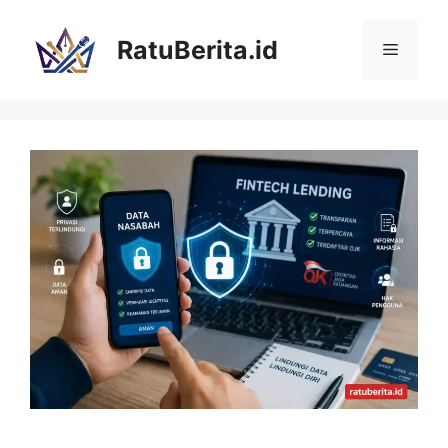
Langsung
ke
RatuBerita.id
Menu
isi