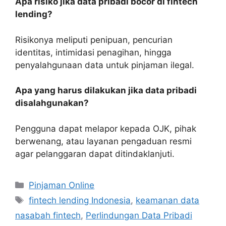
Apa risiko jika data pribadi bocor di fintech
lending?
Risikonya meliputi penipuan, pencurian
identitas, intimidasi penagihan, hingga
penyalahgunaan data untuk pinjaman ilegal.
Apa yang harus dilakukan jika data pribadi
disalahgunakan?
Pengguna dapat melapor kepada OJK, pihak
berwenang, atau layanan pengaduan resmi
agar pelanggaran dapat ditindaklanjuti.
Kategori
Pinjaman Online
Tag
fintech lending Indonesia
,
keamanan data
nasabah fintech
,
Perlindungan Data Pribadi