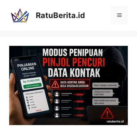
Langsung
ke
RatuBerita.id
Menu
isi