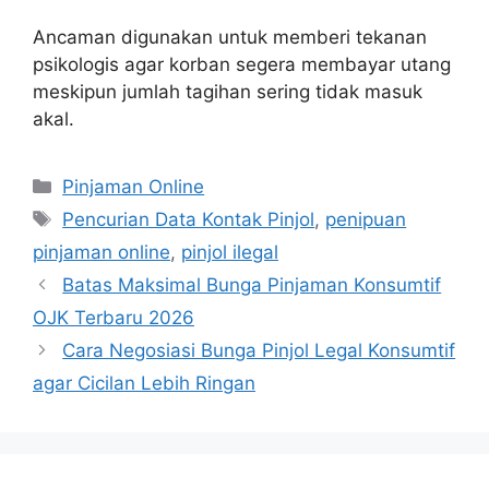
Ancaman digunakan untuk memberi tekanan
psikologis agar korban segera membayar utang
meskipun jumlah tagihan sering tidak masuk
akal.
Kategori
Pinjaman Online
Tag
Pencurian Data Kontak Pinjol
,
penipuan
pinjaman online
,
pinjol ilegal
Batas Maksimal Bunga Pinjaman Konsumtif
OJK Terbaru 2026
Cara Negosiasi Bunga Pinjol Legal Konsumtif
agar Cicilan Lebih Ringan