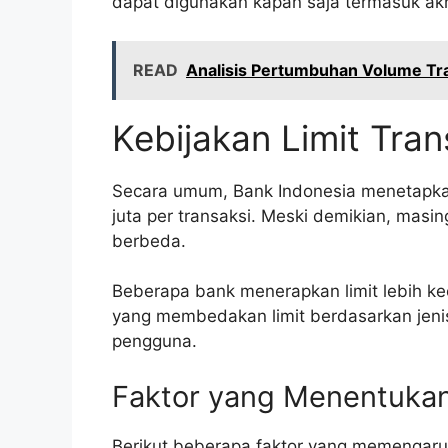
dapat digunakan kapan saja termasuk akhi
READ
Analisis Pertumbuhan Volume Tra
Kebijakan Limit Tran
Secara umum, Bank Indonesia menetapkan
juta per transaksi. Meski demikian, masin
berbeda.
Beberapa bank menerapkan limit lebih ke
yang membedakan limit berdasarkan jenis 
pengguna.
Faktor yang Menentukan 
Berikut beberapa faktor yang memengaruhi