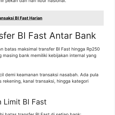
r pekan dan hari libur nasional.
nsaksi BI Fast Harian
sfer BI Fast Antar Bank
 batas maksimal transfer BI Fast hingga Rp250
g masing bank memiliki kebijakan internal yang
cil demi keamanan transaksi nasabah. Ada pula
rekening, kanal transaksi, hingga kategori
Limit BI Fast
 batas transfer BI Fast di setiap bank: