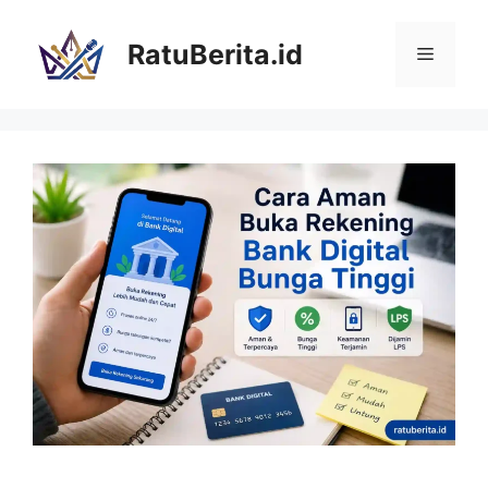
Langsung
ke
RatuBerita.id
Menu
isi