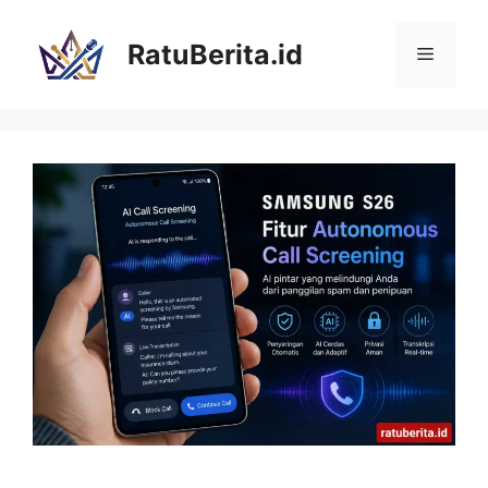
Langsung
ke
RatuBerita.id
Menu
isi