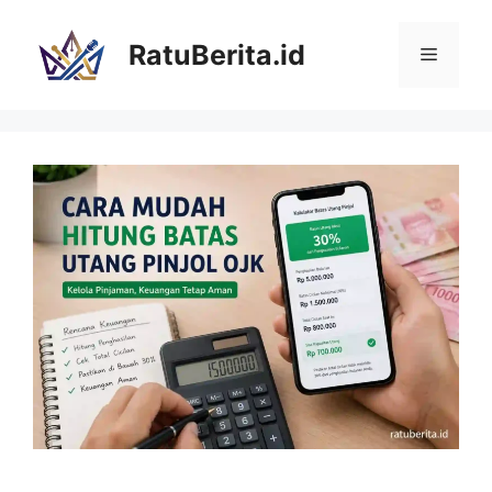
Langsung
ke
RatuBerita.id
Menu
isi