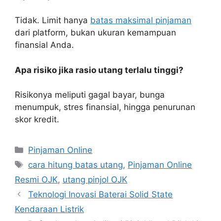
Tidak. Limit hanya
batas maksimal pinjaman
dari platform, bukan ukuran kemampuan
finansial Anda.
Apa risiko jika rasio utang terlalu tinggi?
Risikonya meliputi gagal bayar, bunga
menumpuk, stres finansial, hingga penurunan
skor kredit.
Kategori
Pinjaman Online
Tag
cara hitung batas utang
,
Pinjaman Online
Resmi OJK
,
utang pinjol OJK
Teknologi Inovasi Baterai Solid State
Kendaraan Listrik