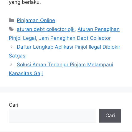
yang berlaku.
Kategori
Pinjaman Online
Tag
aturan debt collector ojk
,
Aturan Penagihan
Pinjol Legal
,
Jam Penagihan Debt Collector
Daftar Lengkap Aplikasi Pinjol Ilegal Diblokir
Satgas
Solusi Aman Terlanjur Pinjam Melampaui
Kapasitas Gaji
Cari
Cari