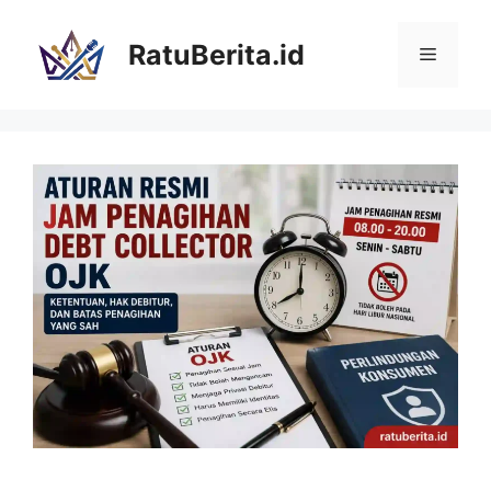
Langsung
ke
RatuBerita.id
Menu
isi