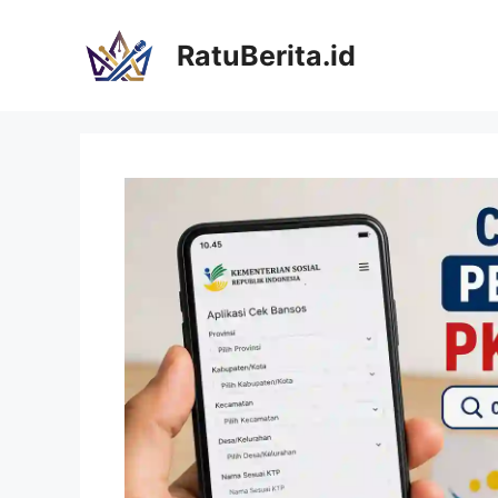
Langsung
ke
RatuBerita.id
isi