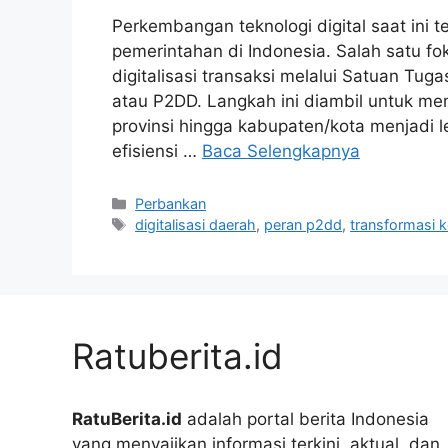
Perkembangan teknologi digital saat ini
pemerintahan di Indonesia. Salah satu 
digitalisasi transaksi melalui Satuan Tug
atau P2DD. Langkah ini diambil untuk me
provinsi hingga kabupaten/kota menjadi l
efisiensi …
Baca Selengkapnya
Kategori
Perbankan
Tag
digitalisasi daerah
,
peran p2dd
,
transformasi 
Ratuberita.id
RatuBerita.id
adalah portal berita Indonesia
yang menyajikan informasi terkini, aktual, dan