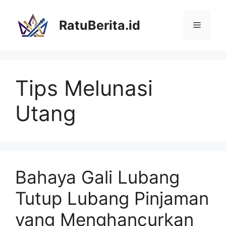
Langsung
ke
RatuBerita.id
Menu
isi
Tips Melunasi
Utang
Bahaya Gali Lubang
Tutup Lubang Pinjaman
yang Menghancurkan