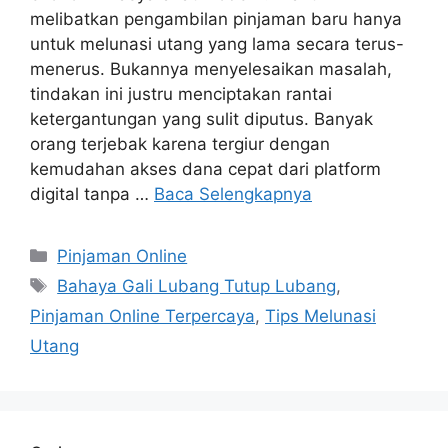
melibatkan pengambilan pinjaman baru hanya
untuk melunasi utang yang lama secara terus-
menerus. Bukannya menyelesaikan masalah,
tindakan ini justru menciptakan rantai
ketergantungan yang sulit diputus. Banyak
orang terjebak karena tergiur dengan
kemudahan akses dana cepat dari platform
digital tanpa …
Baca Selengkapnya
Kategori
Pinjaman Online
Tag
Bahaya Gali Lubang Tutup Lubang
,
Pinjaman Online Terpercaya
,
Tips Melunasi
Utang