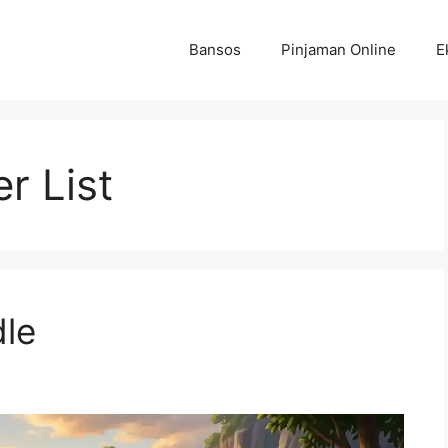
Bansos
Pinjaman Online
E
r List
dle