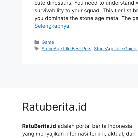
cute dinosaurs. You need to understand w
survivability to your squad. This tier lis
you dominate the stone age meta. The ga
Selengkapnya
Kategori
Game
Tag
StoneAge Idle Best Pets
,
StoneAge Idle Guide
Ratuberita.id
RatuBerita.id
adalah portal berita Indonesia
yang menyajikan informasi terkini, aktual, dan