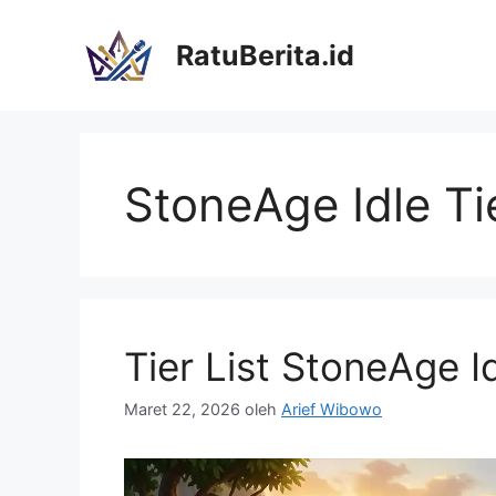
Langsung
ke
RatuBerita.id
isi
StoneAge Idle Tie
Tier List StoneAge I
Maret 22, 2026
oleh
Arief Wibowo