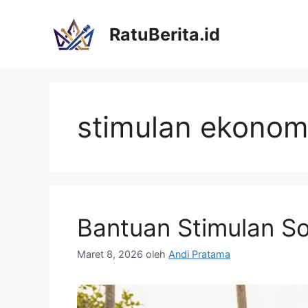
Langsung
ke
RatuBerita.id
isi
stimulan ekonom
Bantuan Stimulan S
Maret 8, 2026
oleh
Andi Pratama