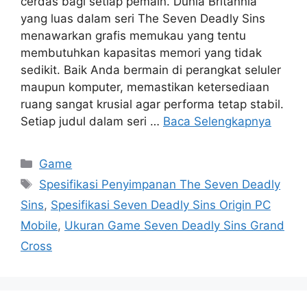
cerdas bagi setiap pemain. Dunia Britannia
yang luas dalam seri The Seven Deadly Sins
menawarkan grafis memukau yang tentu
membutuhkan kapasitas memori yang tidak
sedikit. Baik Anda bermain di perangkat seluler
maupun komputer, memastikan ketersediaan
ruang sangat krusial agar performa tetap stabil.
Setiap judul dalam seri …
Baca Selengkapnya
Kategori
Game
Tag
Spesifikasi Penyimpanan The Seven Deadly
Sins
,
Spesifikasi Seven Deadly Sins Origin PC
Mobile
,
Ukuran Game Seven Deadly Sins Grand
Cross