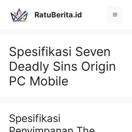
Langsung
ke
RatuBerita.id
Menu
isi
Spesifikasi Seven
Deadly Sins Origin
PC Mobile
Spesifikasi
Penyimpanan The