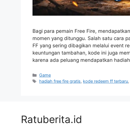
Bagi para pemain Free Fire, mendapatkan 
momen yang ditunggu. Salah satu cara p
FF yang sering dibagikan melalui event r
keuntungan tambahan, kode ini juga mem
karena ada peluang mendapatkan hadiah 
Kategori
Game
Tag
hadiah free fire gratis
,
kode redeem ff terbaru
Ratuberita.id