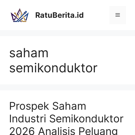
Langsung
ke
RatuBerita.id
Menu
isi
saham
semikonduktor
Prospek Saham
Industri Semikonduktor
2026 Analisis Peluang