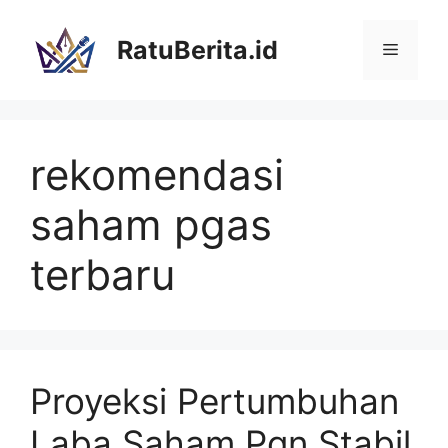
Langsung
ke
RatuBerita.id
Menu
isi
rekomendasi
saham pgas
terbaru
Proyeksi Pertumbuhan
Laba Saham Pgn Stabil