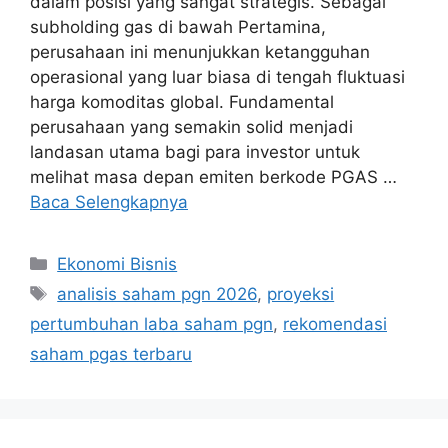
dalam posisi yang sangat strategis. Sebagai
subholding gas di bawah Pertamina,
perusahaan ini menunjukkan ketangguhan
operasional yang luar biasa di tengah fluktuasi
harga komoditas global. Fundamental
perusahaan yang semakin solid menjadi
landasan utama bagi para investor untuk
melihat masa depan emiten berkode PGAS …
Baca Selengkapnya
Kategori
Ekonomi Bisnis
Tag
analisis saham pgn 2026
,
proyeksi
pertumbuhan laba saham pgn
,
rekomendasi
saham pgas terbaru