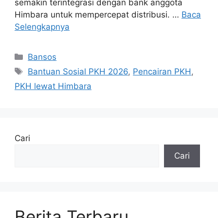
semakin terintegrasi dengan bank anggota
Himbara untuk mempercepat distribusi. …
Baca
Selengkapnya
Kategori
Bansos
Tag
Bantuan Sosial PKH 2026
,
Pencairan PKH
,
PKH lewat Himbara
Cari
Cari
Berita Terbaru