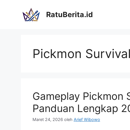
Langsung
ke
RatuBerita.id
isi
Pickmon Surviva
Gameplay Pickmon Su
Panduan Lengkap 2
Maret 24, 2026
oleh
Arief Wibowo