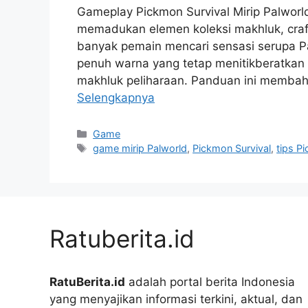
Gameplay Pickmon Survival Mirip Palwor
memadukan elemen koleksi makhluk, craft
banyak pemain mencari sensasi serupa Pal
penuh warna yang tetap menitikberatkan 
makhluk peliharaan. Panduan ini membahas
Selengkapnya
Kategori
Game
Tag
game mirip Palworld
,
Pickmon Survival
,
tips P
Ratuberita.id
RatuBerita.id
adalah portal berita Indonesia
yang menyajikan informasi terkini, aktual, dan