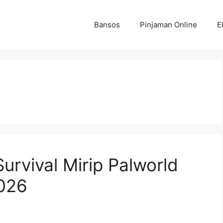
Bansos
Pinjaman Online
E
l
rvival Mirip Palworld
026