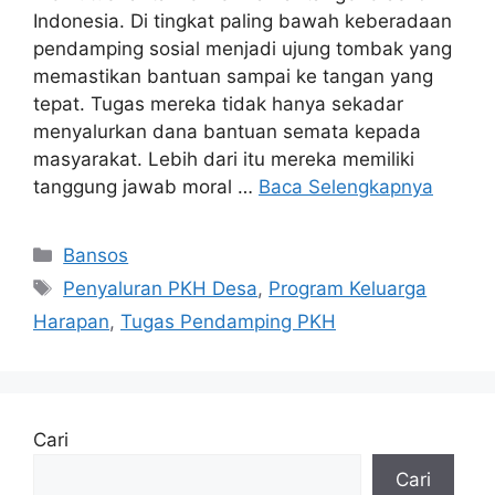
Indonesia. Di tingkat paling bawah keberadaan
pendamping sosial menjadi ujung tombak yang
memastikan bantuan sampai ke tangan yang
tepat. Tugas mereka tidak hanya sekadar
menyalurkan dana bantuan semata kepada
masyarakat. Lebih dari itu mereka memiliki
tanggung jawab moral …
Baca Selengkapnya
Kategori
Bansos
Tag
Penyaluran PKH Desa
,
Program Keluarga
Harapan
,
Tugas Pendamping PKH
Cari
Cari