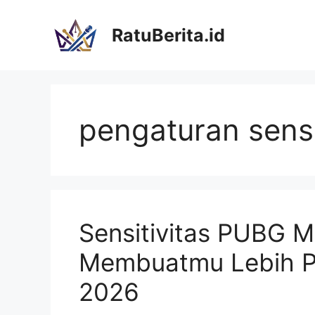
Langsung
ke
RatuBerita.id
isi
pengaturan sens
Sensitivitas PUBG M
Membuatmu Lebih Pre
2026