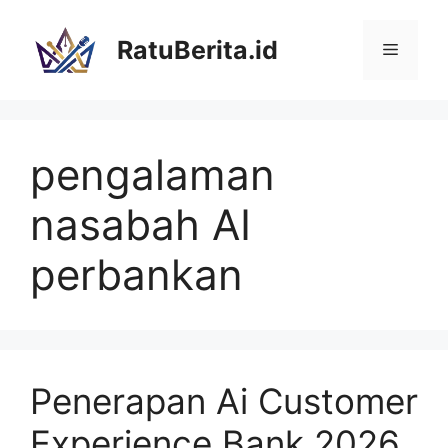
Langsung
ke
RatuBerita.id
Menu
isi
pengalaman
nasabah AI
perbankan
Penerapan Ai Customer
Experience Bank 2026