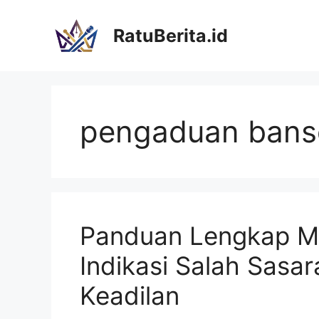
Langsung
ke
RatuBerita.id
isi
pengaduan bans
Panduan Lengkap M
Indikasi Salah Sasa
Keadilan