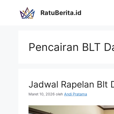
Langsung
ke
RatuBerita.id
isi
Pencairan BLT D
Jadwal Rapelan Blt
Maret 10, 2026
oleh
Andi Pratama