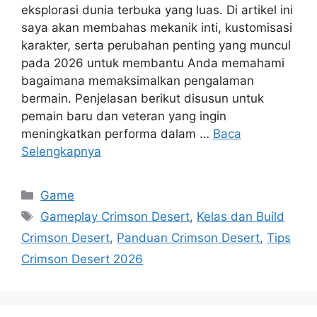
eksplorasi dunia terbuka yang luas. Di artikel ini
saya akan membahas mekanik inti, kustomisasi
karakter, serta perubahan penting yang muncul
pada 2026 untuk membantu Anda memahami
bagaimana memaksimalkan pengalaman
bermain. Penjelasan berikut disusun untuk
pemain baru dan veteran yang ingin
meningkatkan performa dalam …
Baca
Selengkapnya
Kategori
Game
Tag
Gameplay Crimson Desert
,
Kelas dan Build
Crimson Desert
,
Panduan Crimson Desert
,
Tips
Crimson Desert 2026