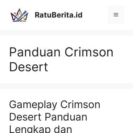
Langsung
ke
RatuBerita.id
Menu
isi
Panduan Crimson
Desert
Gameplay Crimson
Desert Panduan
Lengkap dan