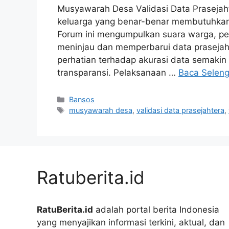
Musyawarah Desa Validasi Data Prasejah
keluarga yang benar-benar membutuhkan
Forum ini mengumpulkan suara warga, pe
meninjau dan memperbarui data prasejaht
perhatian terhadap akurasi data semakin
transparansi. Pelaksanaan …
Baca Selen
Kategori
Bansos
Tag
musyawarah desa
,
validasi data prasejahtera
,
Ratuberita.id
RatuBerita.id
adalah portal berita Indonesia
yang menyajikan informasi terkini, aktual, dan