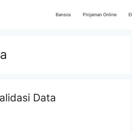
Bansos
Pinjaman Online
E
a
lidasi Data