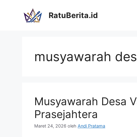
Langsung
ke
RatuBerita.id
isi
musyawarah des
Musyawarah Desa Va
Prasejahtera
Maret 24, 2026
oleh
Andi Pratama