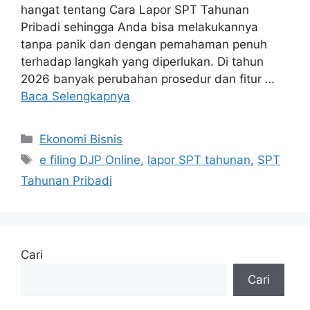
hangat tentang Cara Lapor SPT Tahunan
Pribadi sehingga Anda bisa melakukannya
tanpa panik dan dengan pemahaman penuh
terhadap langkah yang diperlukan. Di tahun
2026 banyak perubahan prosedur dan fitur …
Baca Selengkapnya
Kategori
Ekonomi Bisnis
Tag
e filing DJP Online
,
lapor SPT tahunan
,
SPT
Tahunan Pribadi
Cari
Cari