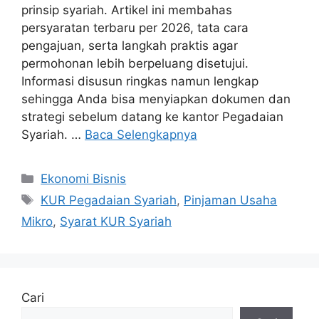
prinsip syariah. Artikel ini membahas
persyaratan terbaru per 2026, tata cara
pengajuan, serta langkah praktis agar
permohonan lebih berpeluang disetujui.
Informasi disusun ringkas namun lengkap
sehingga Anda bisa menyiapkan dokumen dan
strategi sebelum datang ke kantor Pegadaian
Syariah. …
Baca Selengkapnya
Kategori
Ekonomi Bisnis
Tag
KUR Pegadaian Syariah
,
Pinjaman Usaha
Mikro
,
Syarat KUR Syariah
Cari