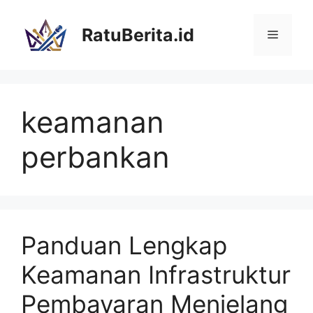
Langsung
ke
RatuBerita.id
Menu
isi
keamanan
perbankan
Panduan Lengkap
Keamanan Infrastruktur
Pembayaran Menjelang