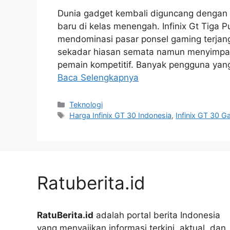
Dunia gadget kembali diguncang dengan k
baru di kelas menengah. Infinix Gt Tiga
mendominasi pasar ponsel gaming terjang
sekadar hiasan semata namun menyimpan
pemain kompetitif. Banyak pengguna yan
Baca Selengkapnya
Kategori
Teknologi
Tag
Harga Infinix GT 30 Indonesia
,
Infinix GT 30 G
Ratuberita.id
RatuBerita.id
adalah portal berita Indonesia
yang menyajikan informasi terkini, aktual, dan