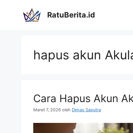
Langsung
ke
RatuBerita.id
isi
hapus akun Aku
Cara Hapus Akun A
Maret 7, 2026
oleh
Dimas Saputra