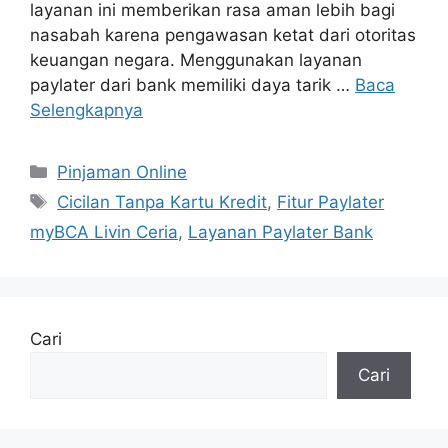
layanan ini memberikan rasa aman lebih bagi
nasabah karena pengawasan ketat dari otoritas
keuangan negara. Menggunakan layanan
paylater dari bank memiliki daya tarik …
Baca
Selengkapnya
Kategori
Pinjaman Online
Tag
Cicilan Tanpa Kartu Kredit
,
Fitur Paylater
myBCA Livin Ceria
,
Layanan Paylater Bank
Cari
Cari