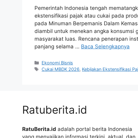
Pemerintah Indonesia tengah mematangkan
ekstensifikasi pajak atau cukai pada pro
pada Minuman Berpemanis Dalam Kemasan
diambil untuk menekan angka konsumsi g
masyarakat luas. Rencana penerapan instr
panjang selama …
Baca Selengkapnya
Kategori
Ekonomi Bisnis
Tag
Cukai MBDK 2026
,
Kebijakan Ekstensifikasi Pa
Ratuberita.id
RatuBerita.id
adalah portal berita Indonesia
yang menyajikan informasi terkini, aktual, dan