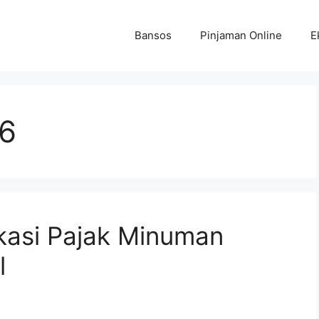
Bansos
Pinjaman Online
E
6
ikasi Pajak Minuman
l