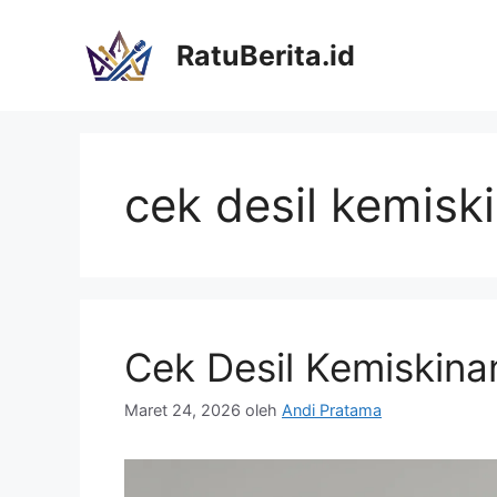
Langsung
ke
RatuBerita.id
isi
cek desil kemisk
Cek Desil Kemiskina
Maret 24, 2026
oleh
Andi Pratama