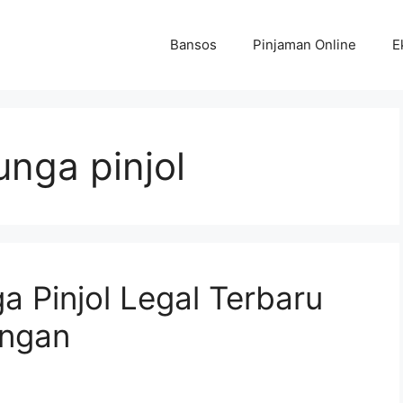
Bansos
Pinjaman Online
E
unga pinjol
a Pinjol Legal Terbaru
ingan