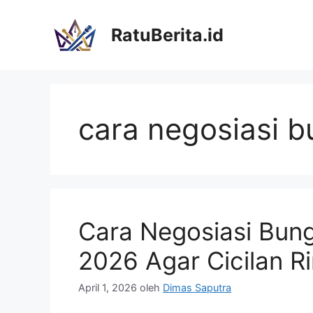
Langsung
ke
RatuBerita.id
isi
cara negosiasi b
Cara Negosiasi Bung
2026 Agar Cicilan R
April 1, 2026
oleh
Dimas Saputra