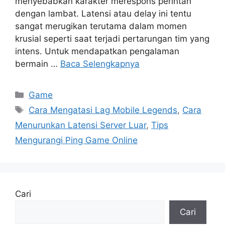
menyebabkan karakter merespons perintah
dengan lambat. Latensi atau delay ini tentu
sangat merugikan terutama dalam momen
krusial seperti saat terjadi pertarungan tim yang
intens. Untuk mendapatkan pengalaman
bermain …
Baca Selengkapnya
Kategori
Game
Tag
Cara Mengatasi Lag Mobile Legends
,
Cara
Menurunkan Latensi Server Luar
,
Tips
Mengurangi Ping Game Online
Cari
Cari