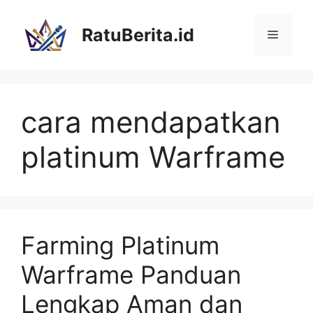
Langsung
ke
RatuBerita.id
Menu
isi
cara mendapatkan
platinum Warframe
Farming Platinum
Warframe Panduan
Lengkap Aman dan