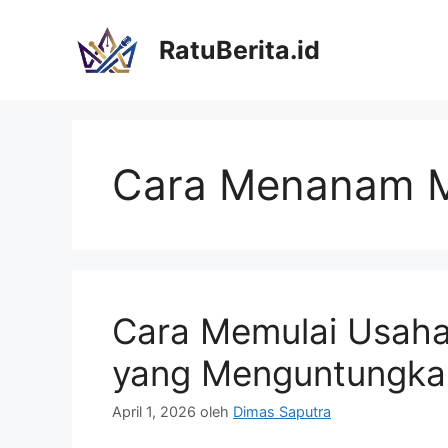
Langsung
ke
RatuBerita.id
isi
Cara Menanam M
Cara Memulai Usah
yang Menguntungka
April 1, 2026
oleh
Dimas Saputra