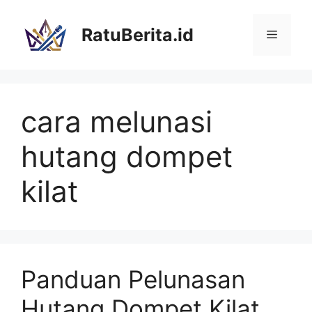
Langsung
ke
RatuBerita.id
Menu
isi
cara melunasi
hutang dompet
kilat
Panduan Pelunasan
Hutang Dompet Kilat