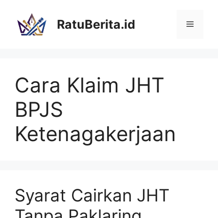
Langsung
ke
RatuBerita.id
Menu
isi
Cara Klaim JHT
BPJS
Ketenagakerjaan
Syarat Cairkan JHT
Tanpa Paklaring