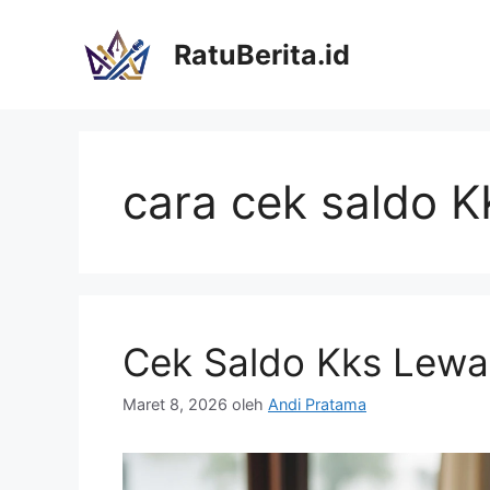
Langsung
ke
RatuBerita.id
isi
cara cek saldo K
Cek Saldo Kks Lewat
Maret 8, 2026
oleh
Andi Pratama