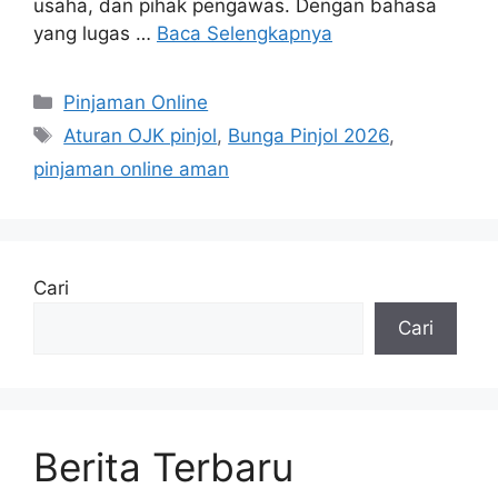
usaha, dan pihak pengawas. Dengan bahasa
yang lugas …
Baca Selengkapnya
Kategori
Pinjaman Online
Tag
Aturan OJK pinjol
,
Bunga Pinjol 2026
,
pinjaman online aman
Cari
Cari
Berita Terbaru