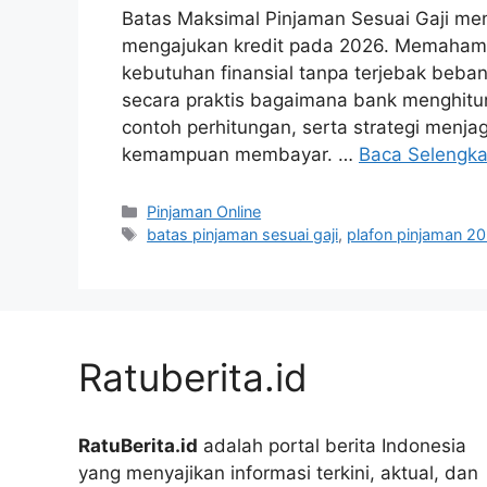
Batas Maksimal Pinjaman Sesuai Gaji men
mengajukan kredit pada 2026. Memaham
kebutuhan finansial tanpa terjebak beban 
secara praktis bagaimana bank menghitu
contoh perhitungan, serta strategi men
kemampuan membayar. …
Baca Selengk
Kategori
Pinjaman Online
Tag
batas pinjaman sesuai gaji
,
plafon pinjaman 2
Ratuberita.id
RatuBerita.id
adalah portal berita Indonesia
yang menyajikan informasi terkini, aktual, dan